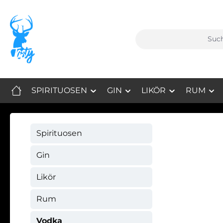
m Hauptinhalt springen
Zur Suche springen
Zur Hauptnavigation springen
SPIRITUOSEN
GIN
LIKÖR
RUM
Spirituosen
Gin
Likör
Rum
Vodka