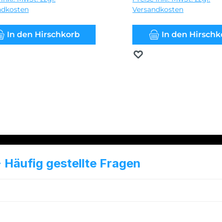
ndkosten
Versandkosten
In den Hirschkorb
In den Hirschk
erken
Merken
 Häufig gestellte Fragen
ist Premium-Wodka?
us besteht Premium-Wodka?