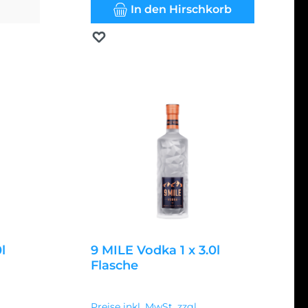
In den Hirschkorb
Merken
l
9 MILE Vodka 1 x 3.0l
Flasche
Regulärer Preis:
72,95 €
Preise inkl. MwSt. zzgl.