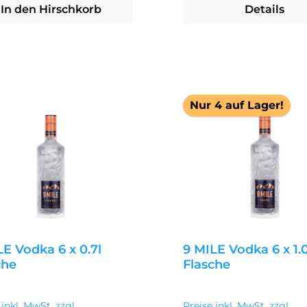
In den Hirschkorb
Details
erken
Nur 4 auf Lager!
LE Vodka 6 x 0.7l
9 MILE Vodka 6 x 1.0
che
Flasche
ärer Preis:
Regulärer Preis:
5 €
124,95 €
 inkl. MwSt. zzgl.
Preise inkl. MwSt. zzgl.