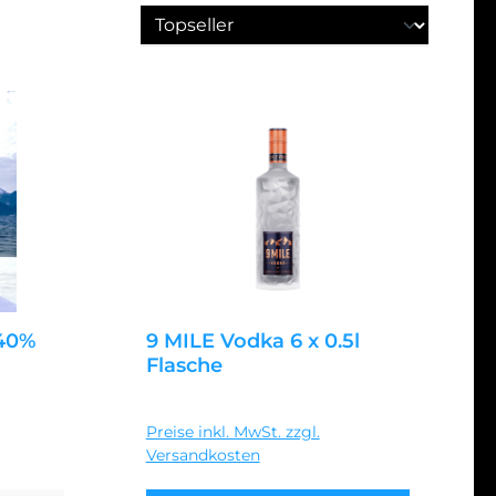
 40%
9 MILE Vodka 6 x 0.5l
Flasche
Regulärer Preis:
66,95 €
Preise inkl. MwSt. zzgl.
Versandkosten