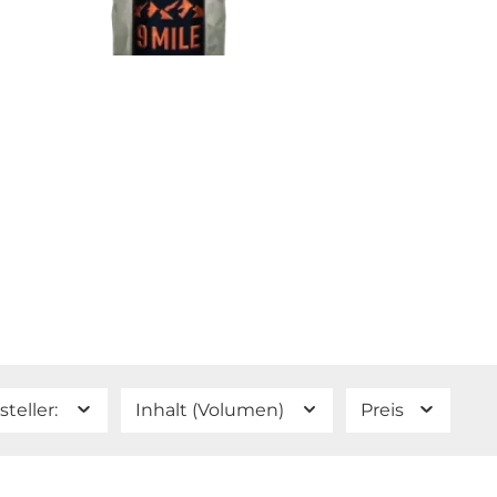
und aro
ein Gen
Im Unt
sich Pr
minimal
Abgang 
nicht n
den pur
Tasty H
steller:
Inhalt (Volumen)
Preis