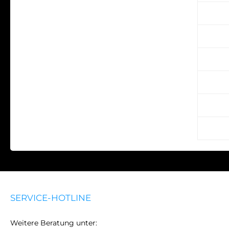
Wie w
Wie 
Wie 
Was 
Unter
Wie l
SERVICE-HOTLINE
Weitere Beratung unter: