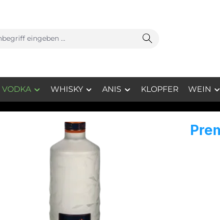
VODKA
WHISKY
ANIS
KLOPFER
WEIN
Pre
Premium
der kla
Grundst
Kartoff
durchlä
Filtrat