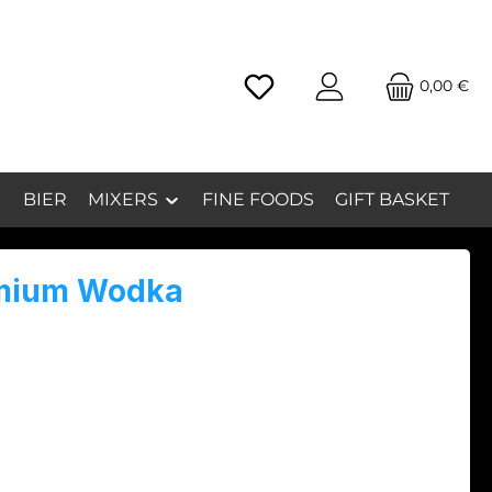
0,00 €
inkl. MwSt.
BIER
MIXERS
FINE FOODS
GIFT BASKET
mium Wodka
-Wodka steht für höchste Qualität in der Welt
ren Spirituosen. Er wird aus ausgewählten
offen wie hochwertigen Getreidesorten,
eln oder sogar Trauben hergestellt und
uft mehrfache Destillations- und
ionsprozesse, um ein besonders reines, weiches