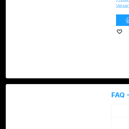
Versa
M
FAQ -
Was 
Wora