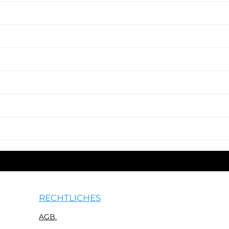
ird er hergestellt?
schmeckt Premium-Wodka?
trinkt man Premium-Wodka am besten?
macht Premium-Wodka besonders?
schied zu „normalem“ Wodka?
agert man Premium-Wodka richtig?
RECHTLICHES
AGB.