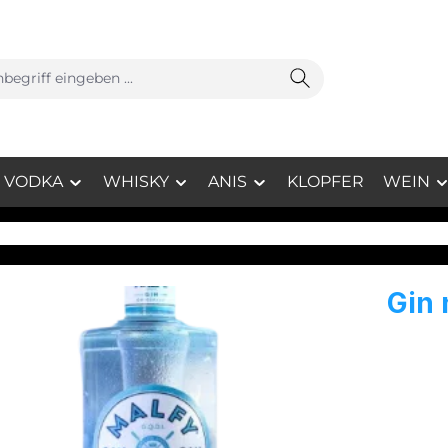
VODKA
WHISKY
ANIS
KLOPFER
WEIN
Gin 
Gin ist
„Gin n
Gin-Her
Großbri