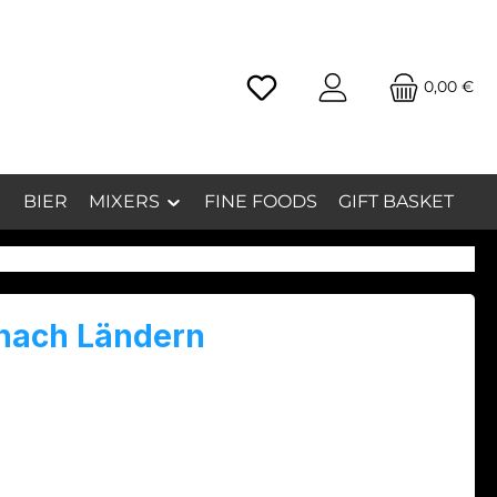
0,00 €
inkl. MwSt.
BIER
MIXERS
FINE FOODS
GIFT BASKET
nach Ländern
 längst nicht mehr nur ein englisches Getränk.
ach Ländern“
zeigt die Vielfalt internationaler
stellung: von klassischem London Dry Gin aus
tannien über würzigen, handwerklich