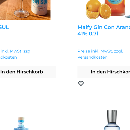
SUL
Malfy Gin Con Aran
41% 0,7l
ärer Preis:
Regulärer Preis:
0 €
24,99 €
 inkl. MwSt. zzgl.
Preise inkl. MwSt. zzgl.
ndkosten
Versandkosten
In den Hirschkorb
In den Hirschko
erken
Merken