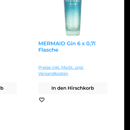
n
MERMAID Gin 6 x 0,7l
Flasche
Regulärer Preis:
249,95 €
Preise inkl. MwSt. zzgl.
Versandkosten
rb
In den Hirschkorb
Merken