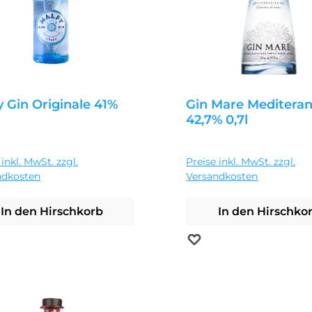
y Gin Originale 41%
Gin Mare Meditera
42,7% 0,7l
ärer Preis:
Regulärer Preis:
9 €
34,95 €
 inkl. MwSt. zzgl.
Preise inkl. MwSt. zzgl.
ndkosten
Versandkosten
In den Hirschkorb
In den Hirschko
erken
Merken