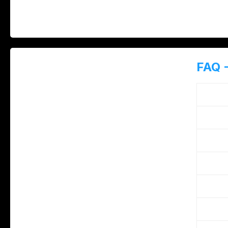
FAQ -
Was b
Welch
Wie u
Wie s
Wie t
Welch