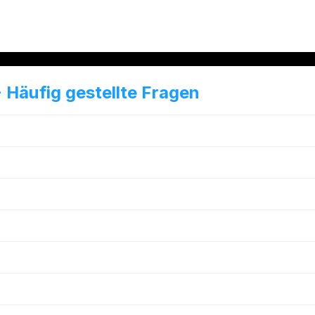
 Häufig gestellte Fragen
edeutet „Gin nach Ländern“?
e Länder sind typische Gin-Herkunftsländer?
nterscheiden sich Gins aus verschiedenen Ländern?
chmeckt Gin aus unterschiedlichen Ländern?
rinkt man Gin nach Ländern am besten?
e Speisen passen zu Gin?