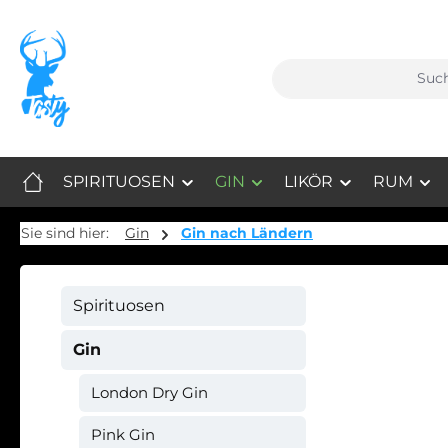
m Hauptinhalt springen
Zur Suche springen
Zur Hauptnavigation springen
SPIRITUOSEN
GIN
LIKÖR
RUM
Sie sind hier:
Gin
Gin nach Ländern
Spirituosen
Gin
London Dry Gin
Pink Gin