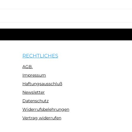
dere Eigenschaften von Gin nach Ländern
schied zu klassischen Gins
RECHTLICHES
AGB.
Impressum
Haftungsausschluß
Newsletter
Datenschutz
Widerrufsbelehrungen
Vertrag widerrufen