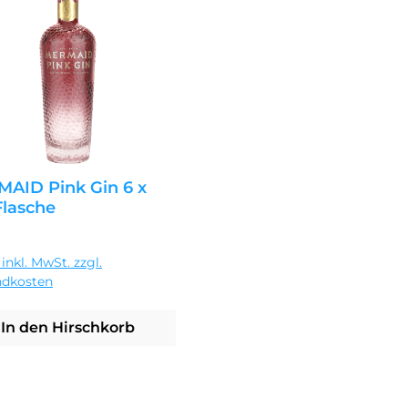
AID Pink Gin 6 x
Flasche
ärer Preis:
95 €
 inkl. MwSt. zzgl.
ndkosten
In den Hirschkorb
erken