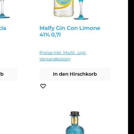
cia
Malfy Gin Con Limone
41% 0,7l
Regulärer Preis:
24,99 €
Preise inkl. MwSt. zzgl.
Versandkosten
rb
In den Hirschkorb
Merken