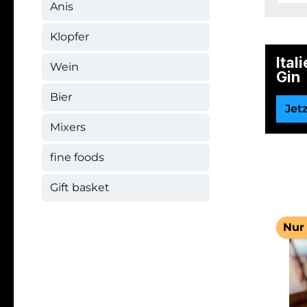
Anis
Klopfer
Ital
Wein
Gin
Bier
Jet
Mixers
fine foods
Gift basket
Nur 