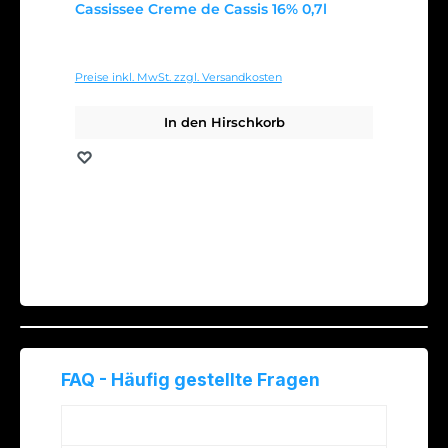
Cassissee Creme de Cassis 16% 0,7l
Regulärer Preis:
11,69 €
Preise inkl. MwSt. zzgl. Versandkosten
In den Hirschkorb
Merken
FAQ - Häufig gestellte Fragen
Was ist Johannisbeerlikör?