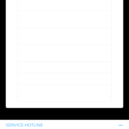
Wie schmeckt Johannisbeerlikör?
Wie trinkt man Johannisbeerlikör am
besten?
Welche Speisen passen zu
Johannisbeerlikör?
Wie hoch ist der Alkoholgehalt bei
Johannisbeerlikör?
Wie lagert man Johannisbeerlikör richtig?
Kann man Johannisbeerlikör auch mixen?
Gibt es Unterschiede zu
Johannisbeergeist?
SERVICE-HOTLINE