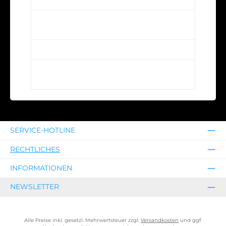
Ist London Dry Gin immer in London
hergestellt?
Wie hoch ist der Alkoholgehalt?
Welche Botanicals sind typisch für London
Dry Gin?
SERVICE-HOTLINE
RECHTLICHES
INFORMATIONEN
NEWSLETTER
Alle Preise inkl. gesetzl. Mehrwertsteuer zzgl.
Versandkosten
und ggf.