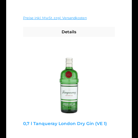
Regulärer Preis:
Ab
21,99 €
Preise inkl. MwSt. zzgl. Versandkosten
Details
0,7 l Tanqueray London Dry Gin (VE 1)
Regulärer Preis: