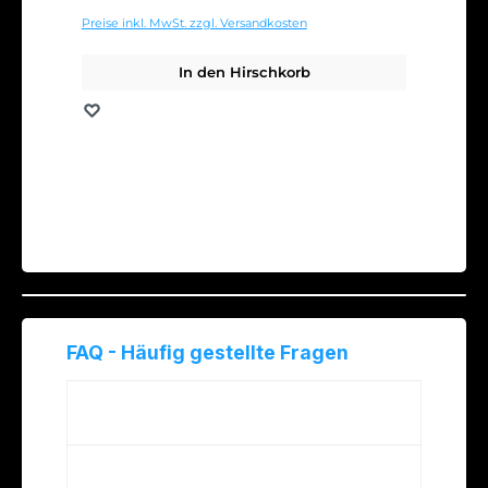
39,99 €
Preise inkl. MwSt. zzgl. Versandkosten
In den Hirschkorb
Merken
FAQ - Häufig gestellte Fragen
Was unterscheidet London Dry Gin von
anderen Gin-Sorten?
Wofür eignet sich London Dry Gin am
besten?