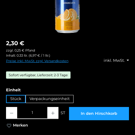
2,30 €
zzgl. 0,25 € Pfand
Inhalt:
0.33 ltr.
(6,97 € / 1 ltr.)
inkl. MwSt.
Preise inkl. MwSt. zzgl. Versandkosten
Sofort verfügbar, Lieferzeit: 2-3 Tage
auswählen
Einheit
Stück
Verpackungseinheit
Produkt Anzahl: Gib den gewünschten Wert ein oder benutze die Schaltflächen
ST
In den Hirschkorb
Merken