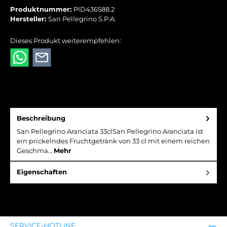
Produktnummer:
PID436588.2
Hersteller:
San Pellegrino S.P.A:
Dieses Produkt weiterempfehlen:
Beschreibung
San Pellegrino Aranciata 33clSan Pellegrino Aranciata ist
ein prickelndes Fruchtgetränk von 33 cl mit einem reichen
Geschma…
Mehr
Eigenschaften
SERVICE-HOTLINE