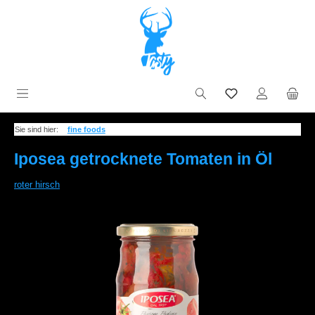
Zum Hauptinhalt springen
inkl. MwSt.
Sie sind hier:
fine foods
Iposea getrocknete Tomaten in Öl
roter hirsch
Bildergalerie überspringen