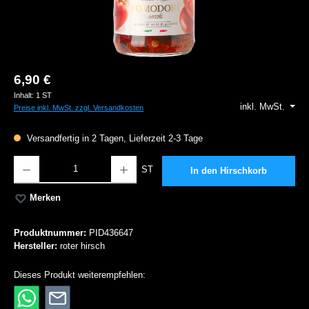
6,90 €
Inhalt:
1 ST
inkl. MwSt.
Preise inkl. MwSt. zzgl. Versandkosten
Versandfertig in 2 Tagen, Lieferzeit 2-3 Tage
Produkt Anzahl: Gib den gewünschten Wert ein oder benutze die Schaltflächen um die A
ST
In den Hirschkorb
Merken
Produktnummer:
PID436647
Hersteller:
roter hirsch
Dieses Produkt weiterempfehlen: