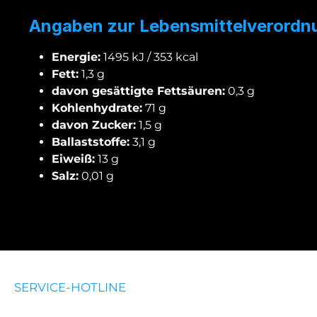
Angaben zur Lebensmittelverordn
Energie:
1495 kJ / 353 kcal
Fett:
1,3 g
davon gesättigte Fettsäuren:
0,3 g
Kohlenhydrate:
71 g
davon Zucker:
1,5 g
Ballaststoffe:
3,1 g
Eiweiß:
13 g
Salz:
0,01 g
SERVICE-HOTLINE