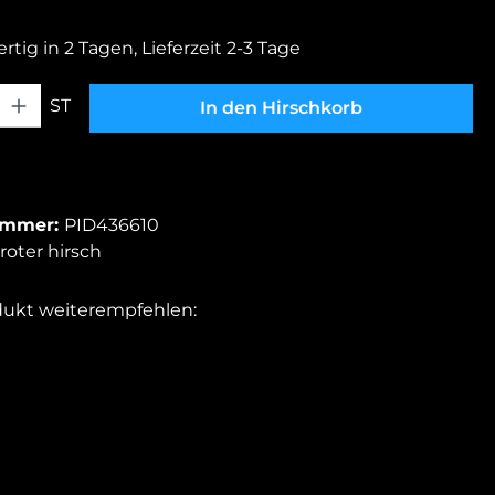
rtig in 2 Tagen, Lieferzeit 2-3 Tage
hl: Gib den gewünschten Wert ein oder benutze die Schaltfläche
ST
In den Hirschkorb
ummer:
PID436610
roter hirsch
dukt weiterempfehlen: