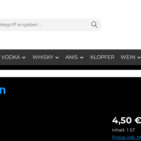
VODKA
WHISKY
ANIS
KLOPFER
WEIN
en
4,50 
Inhalt:
1 ST
Preise inkl. 