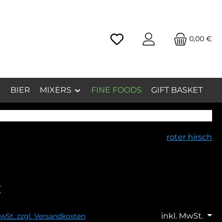
0,00 €
inkl. MwSt.
BIER
MIXERS
FINE FOODS
GIFT BASKET
roter hirsch
€
inkl. MwSt.
MwSt. zzgl. Versandkosten